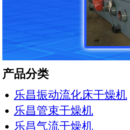
产品分类
乐昌振动流化床干燥机
乐昌管束干燥机
乐昌气流干燥机