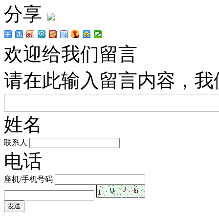
分享
欢迎给我们留言
请在此输入留言内容，我
姓名
联系人
电话
座机/手机号码