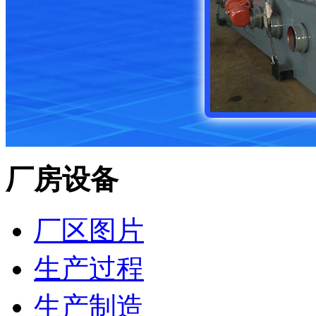
厂房设备
厂区图片
生产过程
生产制造