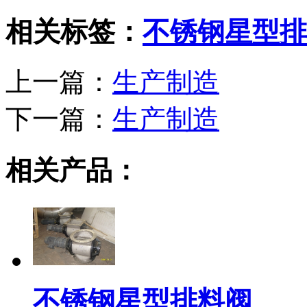
相关标签：
不锈钢星型排
上一篇：
生产制造
下一篇：
生产制造
相关产品：
不锈钢星型排料阀