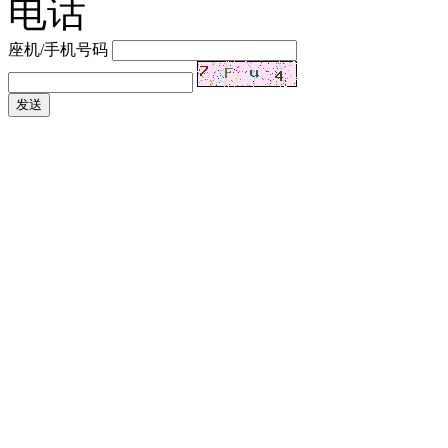
电话
座机/手机号码