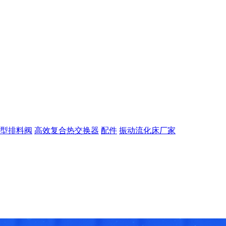
型排料阀
高效复合热交换器
配件
振动流化床厂家