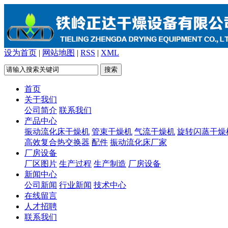
设为首页
|
网站地图
|
RSS
|
XML
首页
关于我们
公司简介
联系我们
产品中心
振动流化床干燥机
管束干燥机
气流干燥机
旋转闪蒸干燥
高效复合热交换器
配件
振动流化床厂家
厂房设备
厂区图片
生产过程
生产制造
厂房设备
新闻中心
公司新闻
行业新闻
技术中心
在线留言
人才招聘
联系我们