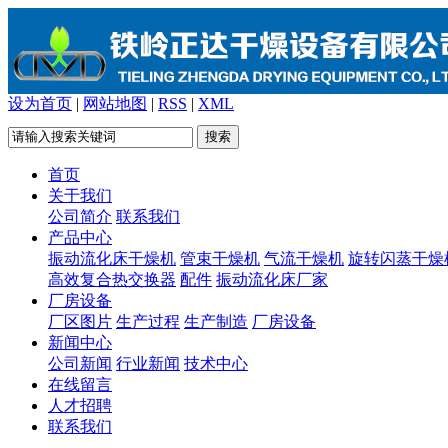
设为首页
|
网站地图
|
RSS
|
XML
首页
关于我们
公司简介
联系我们
产品中心
振动流化床干燥机
管束干燥机
气流干燥机
旋转闪蒸干燥
高效复合热交换器
配件
振动流化床厂家
厂房设备
厂区图片
生产过程
生产制造
厂房设备
新闻中心
公司新闻
行业新闻
技术中心
在线留言
人才招聘
联系我们