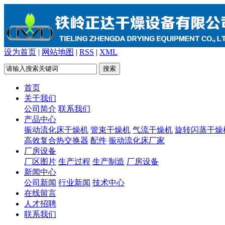
设为首页
|
网站地图
|
RSS
|
XML
首页
关于我们
公司简介
联系我们
产品中心
振动流化床干燥机
管束干燥机
气流干燥机
旋转闪蒸干燥
高效复合热交换器
配件
振动流化床厂家
厂房设备
厂区图片
生产过程
生产制造
厂房设备
新闻中心
公司新闻
行业新闻
技术中心
在线留言
人才招聘
联系我们