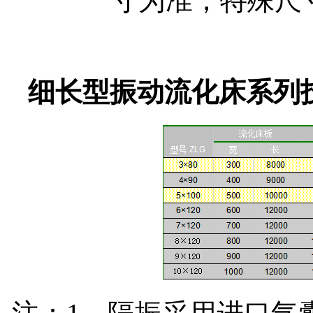
寸为准，特殊尺
细长型振动流化床系列