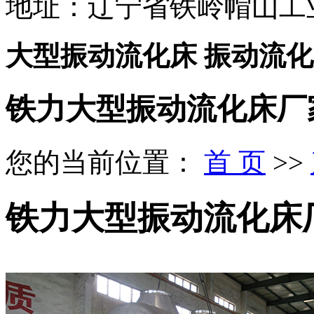
地址：辽宁省铁岭帽山工
大型振动流化床 振动流
铁力大型振动流化床厂
您的当前位置：
首 页
>>
铁力大型振动流化床