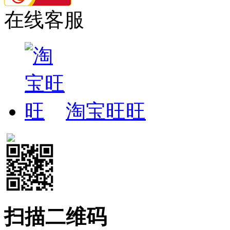
在线客服
淘宝旺旺
扫描二维码