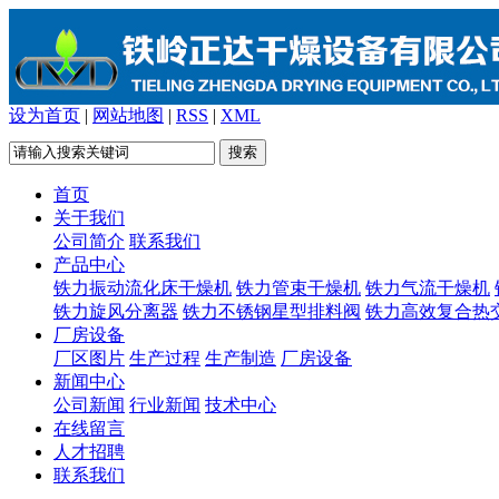
设为首页
|
网站地图
|
RSS
|
XML
首页
关于我们
公司简介
联系我们
产品中心
铁力振动流化床干燥机
铁力管束干燥机
铁力气流干燥机
铁力旋风分离器
铁力不锈钢星型排料阀
铁力高效复合热
厂房设备
厂区图片
生产过程
生产制造
厂房设备
新闻中心
公司新闻
行业新闻
技术中心
在线留言
人才招聘
联系我们