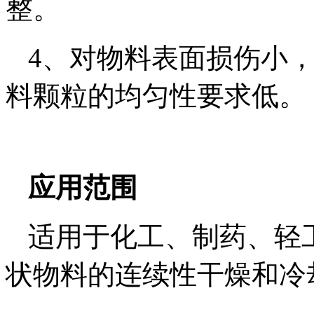
整。
4、对物料表面损伤小
料颗粒的均匀性要求低。
应用范围
适用于化工、制药、轻
状物料的连续性干燥和冷