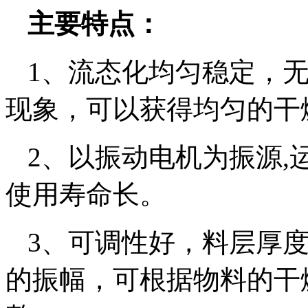
主要特点：
1、流态化均匀稳定，
现象，可以获得均匀的干
2、以振动电机为振源,
使用寿命长。
3、可调性好，料层厚
的振幅，可根据物料的干