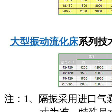
大型振动流化床
系列技
注：1、隔振采用进口气