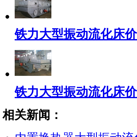
铁力大型振动流化床价
铁力大型振动流化床价
相关新闻：