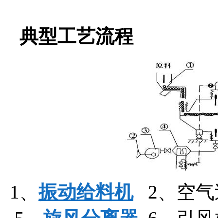
典型工艺流程
1、
振动给料机
2、空气