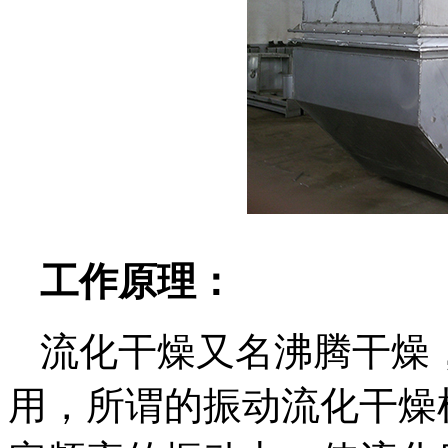
工作原理：
流化干燥又名沸腾干燥
用，所谓的振动流化干燥