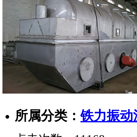
所属分类：
铁力振动