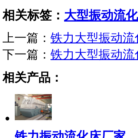
相关标签：
大型振动流化
上一篇：
铁力大型振动流
下一篇：
铁力大型振动流
相关产品：
铁力振动流化床厂家