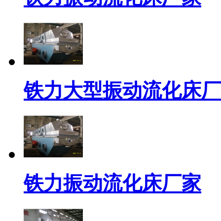
铁力大型振动流化床厂
铁力振动流化床厂家