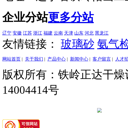
企业分站
更多分站
辽宁
安徽
江苏
浙江
福建
云南
天津
山东
河北
黑龙江
友情链接：
玻璃砂
氨气
网站首页
|
关于我们
|
产品中心
|
新闻中心
|
客户留言
|
人才
版权所有：铁岭正达干燥设
14004414号
辽公网安备 21