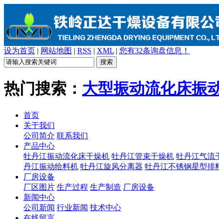
设为首页
|
网站地图
|
RSS
|
XML
|
您有
32
条询盘信息！
热门搜索：
大型振动流化床
振
首页
关于我们
公司简介
联系我们
产品中心
牡丹江振动流化床干燥机
牡丹江管束干燥机
牡丹江气流
丹江振动给料机
牡丹江旋风分离器
牡丹江不锈钢星型排
厂房设备
厂区图片
生产过程
生产制造
厂房设备
新闻中心
公司新闻
行业新闻
技术中心
在线留言