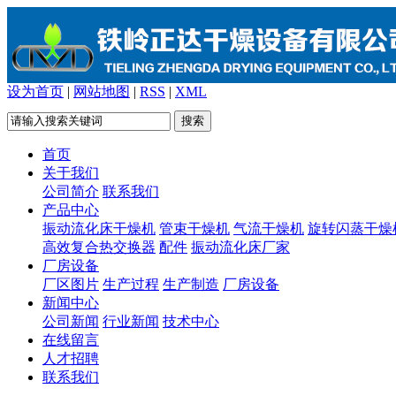
设为首页
|
网站地图
|
RSS
|
XML
首页
关于我们
公司简介
联系我们
产品中心
振动流化床干燥机
管束干燥机
气流干燥机
旋转闪蒸干燥
高效复合热交换器
配件
振动流化床厂家
厂房设备
厂区图片
生产过程
生产制造
厂房设备
新闻中心
公司新闻
行业新闻
技术中心
在线留言
人才招聘
联系我们