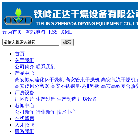
设为首页
|
网站地图
|
RSS
|
XML
首页
关于我们
公司简介
联系我们
产品中心
高安振动流化床干燥机
高安管束干燥机
高安气流干燥机
高安旋风分离器
高安不锈钢星型排料阀
高安高效复合热
厂房设备
厂区图片
生产过程
生产制造
厂房设备
新闻中心
公司新闻
行业新闻
技术中心
在线留言
人才招聘
联系我们