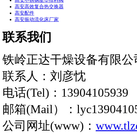
高安不锈钢星型排料阀
高安高效复合热交换器
高安配件
高安振动流化床厂家
联系我们
铁岭正达干燥设备有限公
联系人：刘彦忱
电话(Tel)：13904105939
邮箱(Mail）：lyc1390410
公司网址(www)：
www.tlz