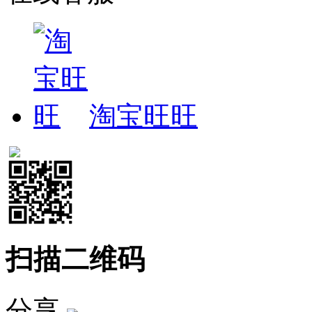
淘宝旺旺
扫描二维码
分享