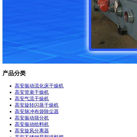
产品分类
高安振动流化床干燥机
高安管束干燥机
高安气流干燥机
高安旋转闪蒸干燥机
高安脉冲布袋除尘器
高安振动筛分机
高安振动给料机
高安旋风分离器