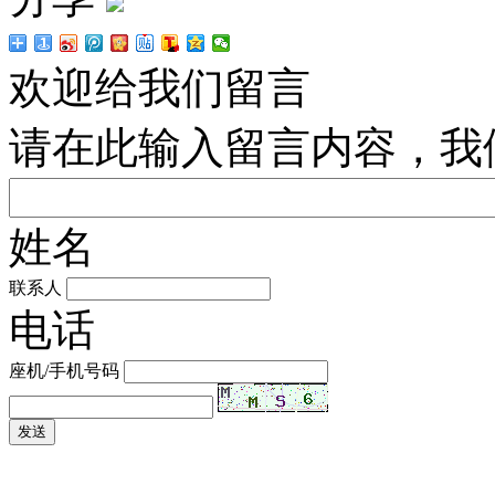
欢迎给我们留言
请在此输入留言内容，我
姓名
联系人
电话
座机/手机号码