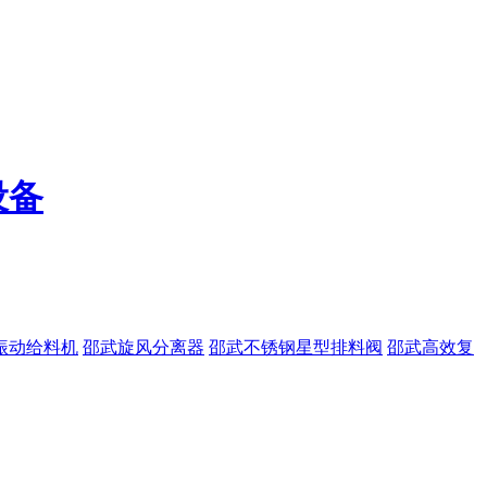
设备
振动给料机
邵武旋风分离器
邵武不锈钢星型排料阀
邵武高效复