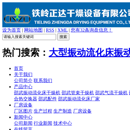
设为首页
|
网站地图
|
RSS
|
XML
|
您有
32
条询盘信息！
热门搜索：
大型振动流化床
振
首页
关于我们
公司简介
联系我们
产品中心
邵武振动流化床干燥机
邵武管束干燥机
邵武气流干燥机
合热交换器
邵武配件
邵武振动流化床厂家
厂房设备
厂区图片
生产过程
生产制造
厂房设备
新闻中心
公司新闻
行业新闻
技术中心
在线留言