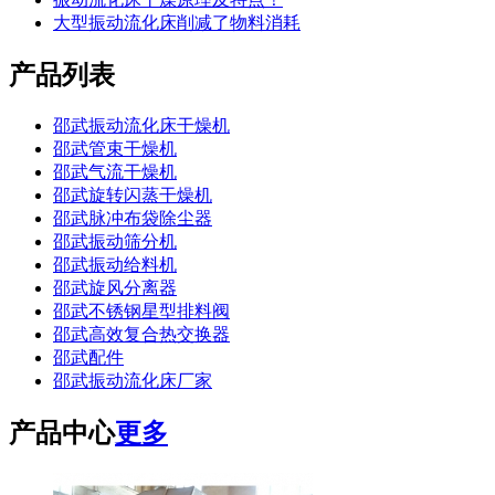
大型振动流化床削减了物料消耗
产品列表
邵武振动流化床干燥机
邵武管束干燥机
邵武气流干燥机
邵武旋转闪蒸干燥机
邵武脉冲布袋除尘器
邵武振动筛分机
邵武振动给料机
邵武旋风分离器
邵武不锈钢星型排料阀
邵武高效复合热交换器
邵武配件
邵武振动流化床厂家
产品中心
更多