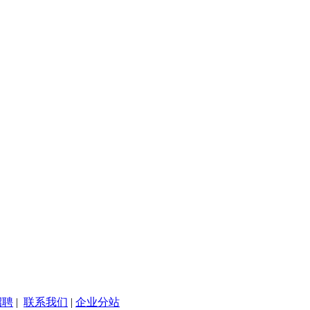
招聘
|
联系我们
|
企业分站