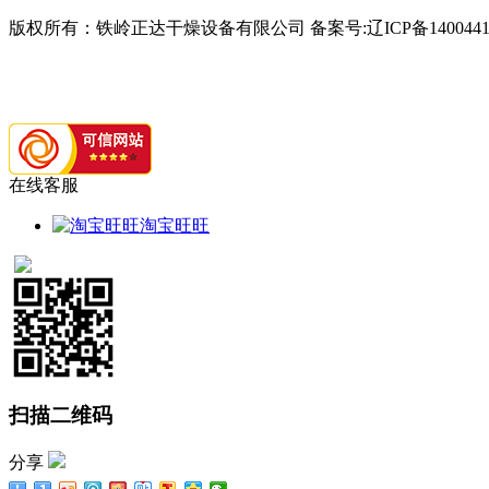
版权所有：铁岭正达干燥设备有限公司 备案号:辽ICP备1400441
在线客服
淘宝旺旺
扫描二维码
分享