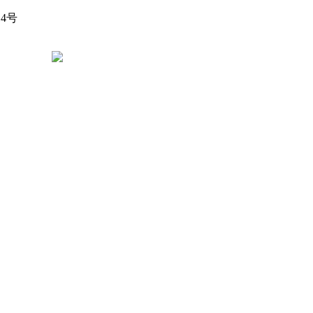
4号
辽公网安备 21120202000089号