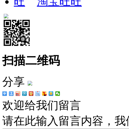
淘宝旺旺
扫描二维码
分享
欢迎给我们留言
请在此输入留言内容，我