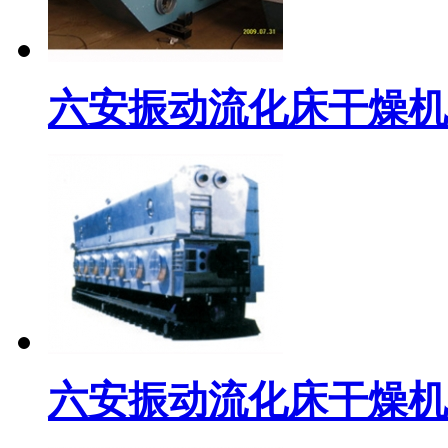
六安振动流化床干燥机
六安振动流化床干燥机