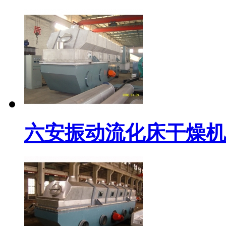
六安振动流化床干燥机