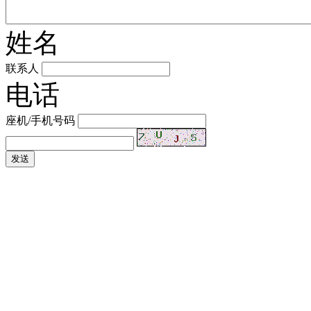
姓名
联系人
电话
座机/手机号码